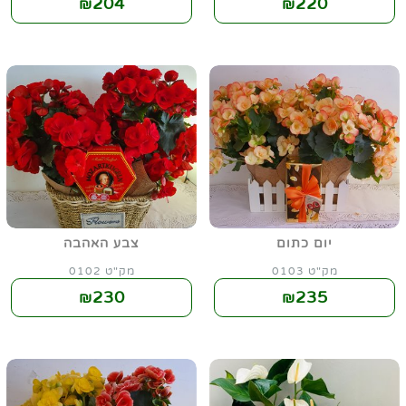
204
220
₪
₪
יום כתום
צבע האהבה
מק"ט 0103
מק"ט 0102
230
235
₪
₪