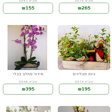
מק"ט 0076
מק"ט 0043
155
265
₪
₪
גינת תבלינים
סידור סחלב בכלי
מק"ט 0074
מק"ט 0048
395
195
₪
₪