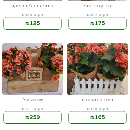
ורד ענבר ננסי
ביגוניה בכלי קרמיקה
מק"ט 0087
מק"ט 0086
125
175
₪
₪
ביגוניה מאוהבת
ישראל שלי
מק"ט 0078
מק"ט 0101
259
165
₪
₪