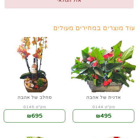
אזל המלאי
עוד מוצרים במחירים מעולים
אדנית של אהבה
סחלב של אהבה
מק"ט 0144
מק"ט 0145
695
495
₪
₪