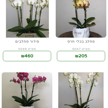
סחלב בכלי חרס
סידור סחלבים
מק"ט 0047
מק"ט 0049
460
205
₪
₪