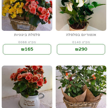
אנטוריום בסלסלה
סלסלת ביגוניות
מק"ט 0140
מק"ט 0088
165
290
₪
₪