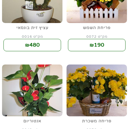
פריחת השמש
עציץ זית בונסאי
מק"ט 0072
מק"ט 0016
480
190
₪
₪
פריחה משכרת
אנטוריום