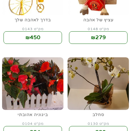
עציץ של אהבה
בדרך לאהבה שלך
מק"ט 0148
מק"ט 0143
450
279
₪
₪
סחלב
ביגוניה אהובתי
מק"ט 0130
מק"ט 0104