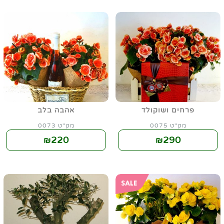
פרחים ושוקולד
אהבה בלב
מק"ט 0075
מק"ט 0073
220
290
₪
₪