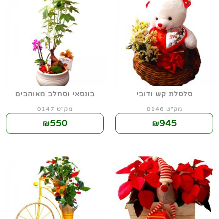
סלסלת קש ודובי
בונסאי וסחלב מאוהבים
מק"ט 0146
מק"ט 0147
550
945
₪
₪