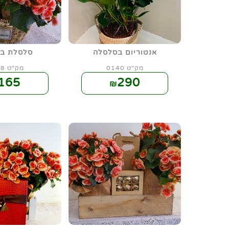
אנטוריום בסלסלה
סלסלת ביג
מק"ט 0140
מק"ט 0088
165
290
₪