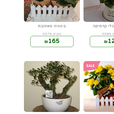
כלי קרמיקה
ביגוניה מאוהבת
00
מק"ט 0078
165
1
₪
₪