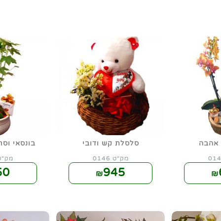
אהבה
סלסלת קש ודובי
בונסאי וס
מק"ט 0146
מק"ט 47
50
945
₪
₪