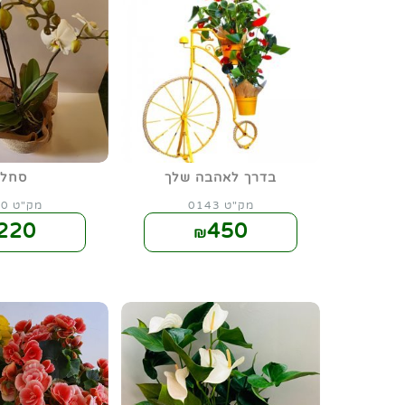
בדרך לאהבה שלך
סחל
מק"ט 0143
מק"ט 0130
220
450
₪