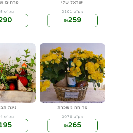
ישראל שלי
פרחים וש
מק"ט 0101
מק"ט 0075
290
259
₪
פריחה משכרת
גינת תבל
מק"ט 0076
מק"ט 0074
195
265
₪