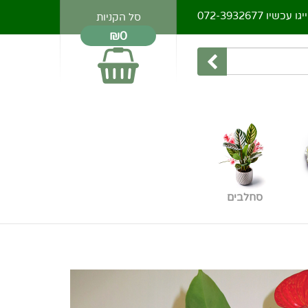
יגו עכשיו
072-3932677
סל הקניות
₪0
סחלבים