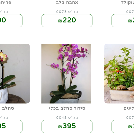
וקולד
אהבה בלב
פריח
מק"ט 0073
מק"ט 72
90
220
₪
₪
ינים
סידור סחלב בכלי
סחלב ב
מק"ט 0048
מק"ט 47
05
395
₪
₪