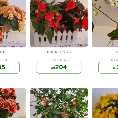
ב
ביגוניה אהובתי
יום
מק"ט 0104
מק"ט 03
35
204
₪
₪