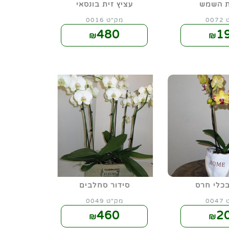
ת השמש
עציץ זית בונסאי
00
מק"ט 0016
480
1
₪
₪
כלי חרס
סידור סחלבים
00
מק"ט 0049
460
2
₪
₪