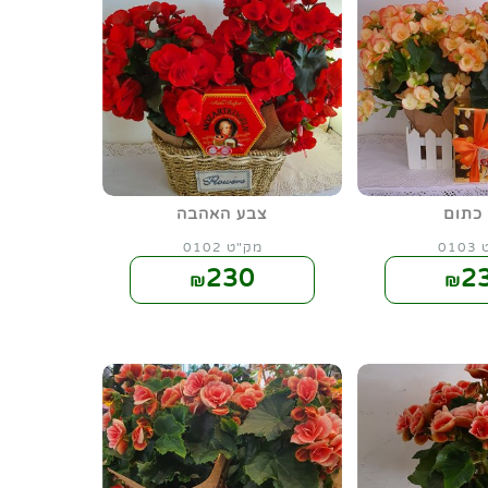
 כתום
צבע האהבה
01
מק"ט 0102
230
2
₪
₪