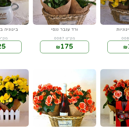
וניות
ורד ענבר ננסי
ביגוניה ב
מק"ט 0087
מק"ט 86
25
175
₪
₪