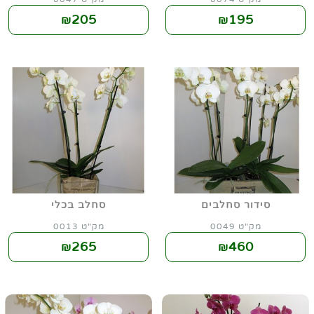
205
195
₪
₪
סידור סחלבים
סחלב בכלי
מק"ט 0049
מק"ט 0013
265
460
₪
₪