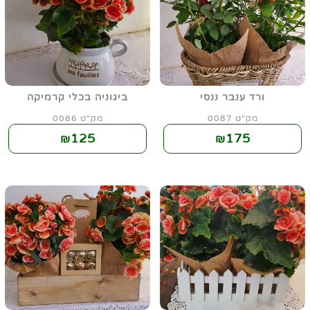
ורד ענבר ננסי
ביגוניה בכלי קרמיקה
מק"ט 0087
מק"ט 0086
125
175
₪
₪