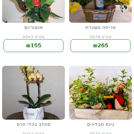
פריחה משכרת
אנטוריום
מק"ט 0076
מק"ט 0043
155
265
₪
₪
גינת תבלינים
סחלב בכלי חרס
מק"ט 0074
מק"ט 0047