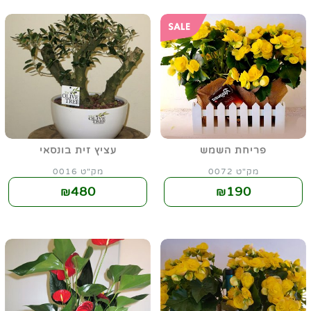
פריחת השמש
עציץ זית בונסאי
מק"ט 0072
מק"ט 0016
480
190
₪
₪