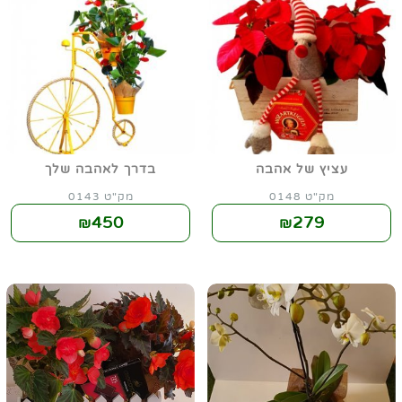
עציץ של אהבה
בדרך לאהבה שלך
מק"ט 0148
מק"ט 0143
450
279
₪
₪