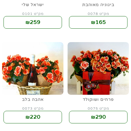
ביגוניה מאוהבת
ישראל שלי
מק"ט 0078
מק"ט 0101
259
165
₪
₪
פרחים ושוקולד
אהבה בלב
מק"ט 0075
מק"ט 0073
220
290
₪
₪