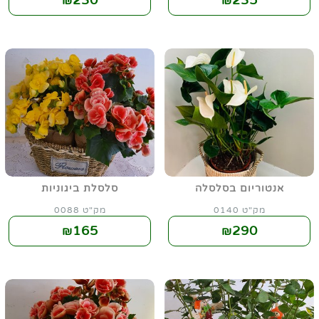
230
235
₪
₪
אנטוריום בסלסלה
סלסלת ביגוניות
מק"ט 0140
מק"ט 0088
165
290
₪
₪