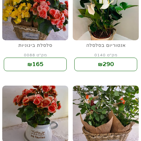
אנטוריום בסלסלה
סלסלת ביגוניות
מק"ט 0140
מק"ט 0088
165
290
₪
₪