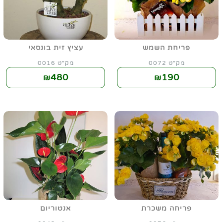
פריחת השמש
עציץ זית בונסאי
מק"ט 0072
מק"ט 0016
480
190
₪
₪
פריחה משכרת
אנטוריום