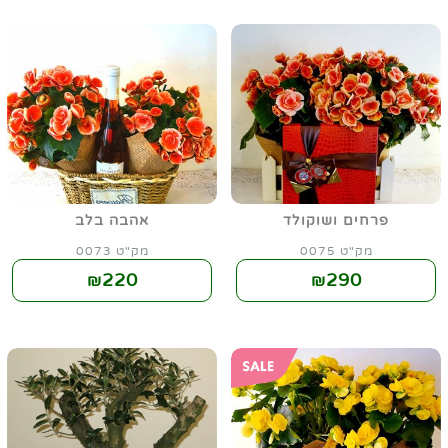
פרחים ושוקולד
אהבה בלב
מק"ט 0075
מק"ט 0073
220
290
₪
₪