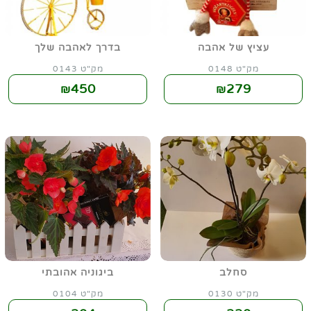
עציץ של אהבה
בדרך לאהבה שלך
מק"ט 0148
מק"ט 0143
450
279
₪
₪
סחלב
ביגוניה אהובתי
מק"ט 0130
מק"ט 0104