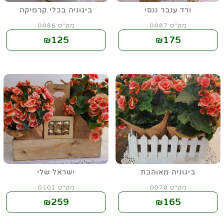
ורד ענבר ננסי
ביגוניה בכלי קרמיקה
מק"ט 0087
מק"ט 0086
125
175
₪
₪
ביגוניה מאוהבת
ישראל שלי
מק"ט 0078
מק"ט 0101
259
165
₪
₪