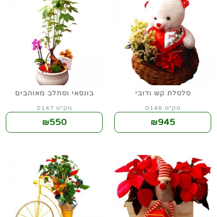
סלסלת קש ודובי
בונסאי וסחלב מאוהבים
מק"ט 0146
מק"ט 0147
550
945
₪
₪