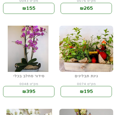
מק"ט 0076
מק"ט 0043
155
265
₪
₪
גינת תבלינים
סידור סחלב בכלי
מק"ט 0074
מק"ט 0048
395
195
₪
₪