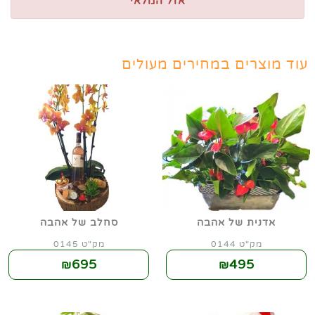
אזל המלאי
עוד מוצרים במחירים מעולים
אדנית של אהבה
סחלב של אהבה
מק"ט 0144
מק"ט 0145
695
495
₪
₪