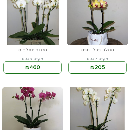
סחלב בכלי חרס
סידור סחלבים
מק"ט 0047
מק"ט 0049
460
205
₪
₪