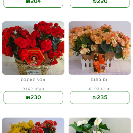
204
220
₪
₪
יום כתום
צבע האהבה
מק"ט 0103
מק"ט 0102
230
235
₪
₪