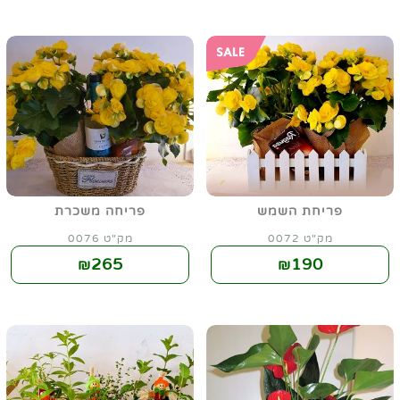
פריחת השמש
פריחה משכרת
מק"ט 0072
מק"ט 0076
265
190
₪
₪