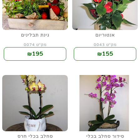
אנטוריום
גינת תבלינים
מק"ט 0043
מק"ט 0074
195
155
₪
₪
סידור סחלב בכלי
סחלב בכלי חרס