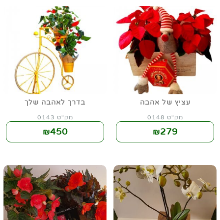
עציץ של אהבה
בדרך לאהבה שלך
מק"ט 0148
מק"ט 0143
450
279
₪
₪