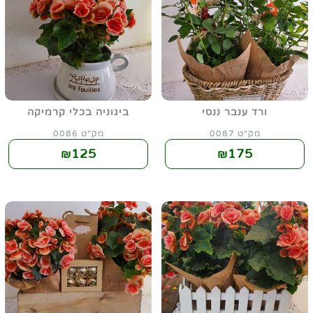
ורד ענבר ננסי
ביגוניה בכלי קרמיקה
מק"ט 0087
מק"ט 0086
125
175
₪
₪