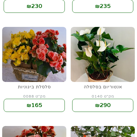
230
235
₪
₪
אנטוריום בסלסלה
סלסלת ביגוניות
מק"ט 0140
מק"ט 0088
165
290
₪
₪