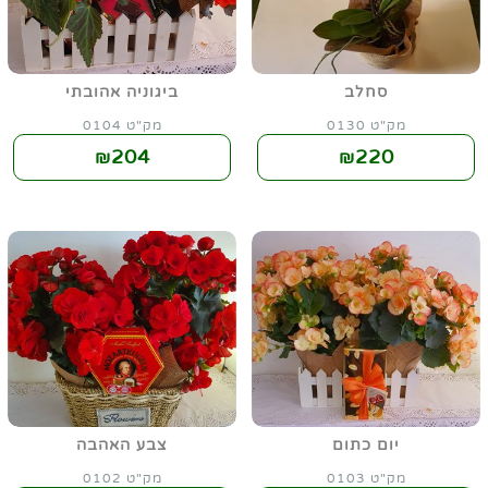
סחלב
ביגוניה אהובתי
מק"ט 0130
מק"ט 0104
204
220
₪
₪
יום כתום
צבע האהבה
מק"ט 0103
מק"ט 0102