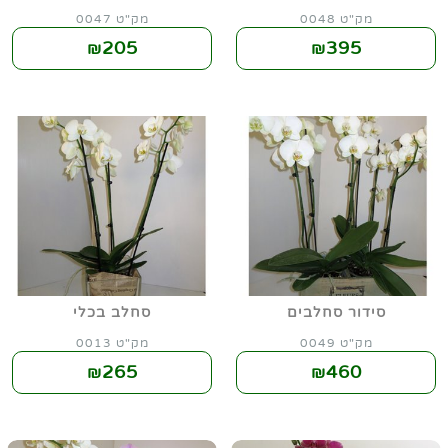
מק"ט 0048
מק"ט 0047
205
395
₪
₪
סידור סחלבים
סחלב בכלי
מק"ט 0049
מק"ט 0013
265
460
₪
₪