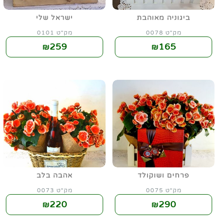
ביגוניה מאוהבת
ישראל שלי
מק"ט 0078
מק"ט 0101
259
165
₪
₪
פרחים ושוקולד
אהבה בלב
מק"ט 0075
מק"ט 0073
220
290
₪
₪