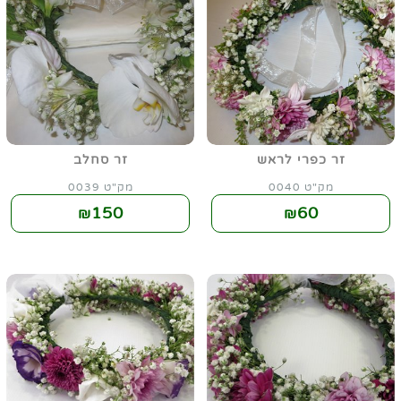
זר כפרי לראש
זר סחלב
מק"ט 0040
מק"ט 0039
150
60
₪
₪