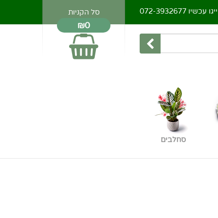
יגו עכשיו
072-3932677
סל הקניות
₪0
סחלבים