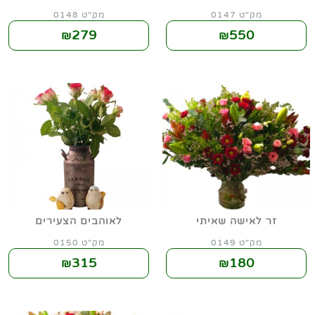
מק"ט 0147
מק"ט 0148
279
550
₪
₪
זר לאישה שאיתי
לאוהבים הצעירים
מק"ט 0149
מק"ט 0150
315
180
₪
₪