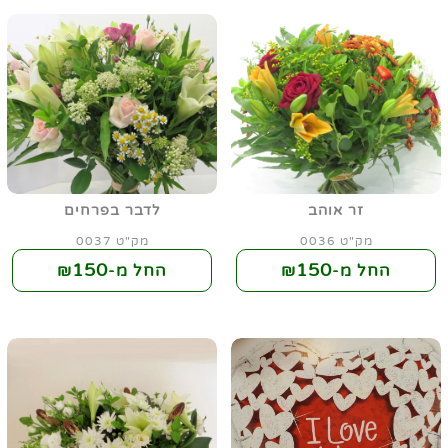
זר אוהב
לדבר בפרחים
מק"ט 0036
מק"ט 0037
150
150
החל מ-₪
החל מ-₪