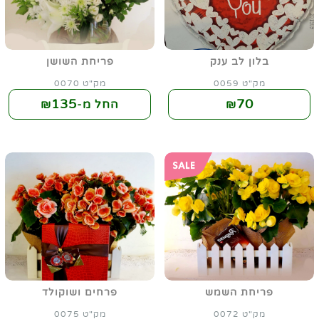
בלון לב ענק
פריחת השושן
מק"ט 0059
מק"ט 0070
135
70
₪
החל מ-₪
פריחת השמש
פרחים ושוקולד
מק"ט 0072
מק"ט 0075