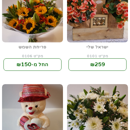
ישראל שלי
פריחת השמש
מק"ט 0101
מק"ט 0106
150
259
₪
החל מ-₪