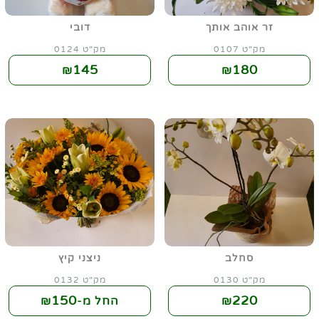
זר אוהב אותך
דובי
מק"ט 0107
מק"ט 0124
145
180
₪
₪
סחלב
ניצני קיץ
מק"ט 0130
מק"ט 0132
150
220
₪
החל מ-₪