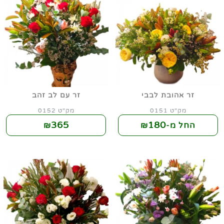
זר אהובת לבבי
זר עם לב זהב
מק"ט 0151
מק"ט 0152
365
180
החל מ-₪
₪