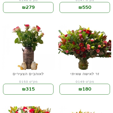
מק"ט 0147
מק"ט 0148
279
550
₪
₪
זר לאישה שאיתי
לאוהבים הצעירים
מק"ט 0149
מק"ט 0150
315
180
₪
₪