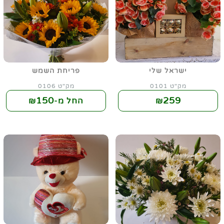
ישראל שלי
פריחת השמש
מק"ט 0101
מק"ט 0106
150
259
₪
החל מ-₪