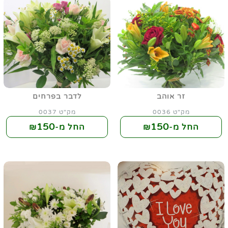
זר אוהב
לדבר בפרחים
מק"ט 0036
מק"ט 0037
150
150
החל מ-₪
החל מ-₪