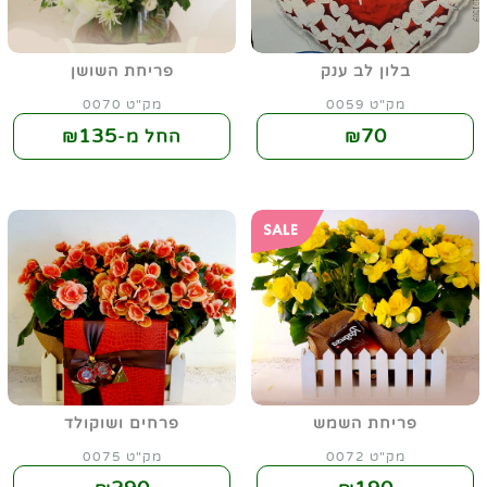
בלון לב ענק
פריחת השושן
מק"ט 0059
מק"ט 0070
135
70
₪
החל מ-₪
פריחת השמש
פרחים ושוקולד
מק"ט 0072
מק"ט 0075