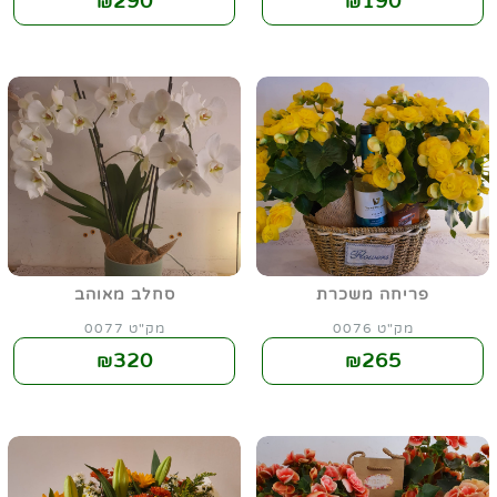
290
190
₪
₪
פריחה משכרת
סחלב מאוהב
מק"ט 0076
מק"ט 0077
320
265
₪
₪