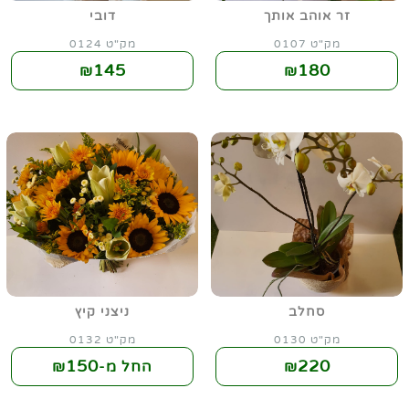
זר אוהב אותך
דובי
מק"ט 0107
מק"ט 0124
145
180
₪
₪
סחלב
ניצני קיץ
מק"ט 0130
מק"ט 0132
150
220
₪
החל מ-₪