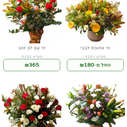
זר אהובת לבבי
זר עם לב זהב
מק"ט 0151
מק"ט 0152
365
180
החל מ-₪
₪