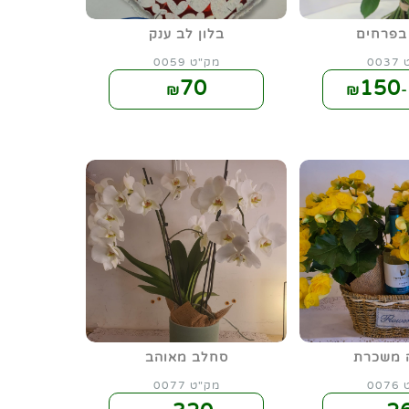
בפרחים
בלון לב ענק
00
מק"ט 0059
70
150
₪
₪
 משכרת
סחלב מאוהב
00
מק"ט 0077