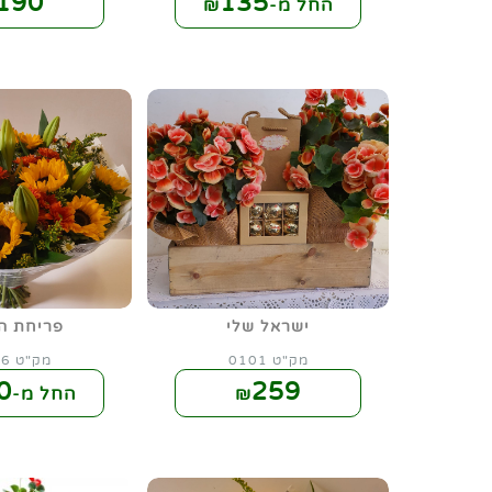
190
135
החל מ-₪
ישראל שלי
פריחת ה
מק"ט 0101
מק"ט 0106
0
259
₪
החל מ-₪