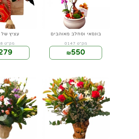
בונסאי וסחלב מאוהבים
עציץ של 
מק"ט 0147
מק"ט 0148
279
550
₪