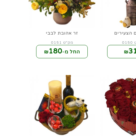
 הצעירים
זר אהובת לבבי
01
מק"ט 0151
180
3
₪
החל מ-₪