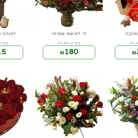
אהבה
זר לאישה שאיתי
לאוהבים
מק"ט 0149
מק"ט 50
15
180
₪
₪