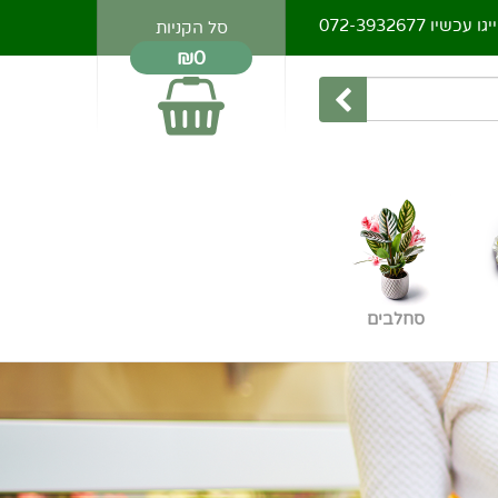
יגו עכשיו
072-3932677
סל הקניות
₪0
סחלבים