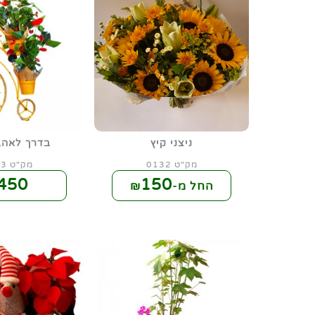
ניצני קיץ
בדרך לאהב
מק"ט 0132
מק"ט 0143
450
150
החל מ-₪