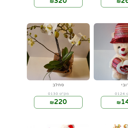
320
2
₪
₪
ובי
סחלב
01
מק"ט 0130
220
1
₪
₪