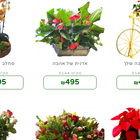
ה שלך
אדנית של אהבה
סחלב 
מק"ט 0144
מק"ט 45
95
495
₪
₪