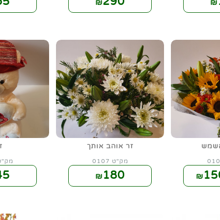
65
290
₪
₪
שמש
זר אוהב אותך
ד
מק"ט 0107
מק"ט 24
45
180
15
₪