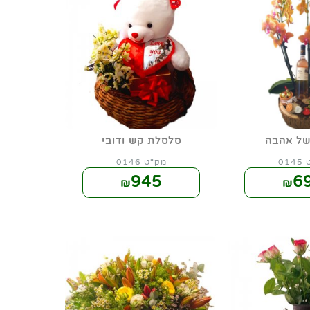
של אהבה
סלסלת קש ודובי
01
מק"ט 0146
945
6
₪
₪