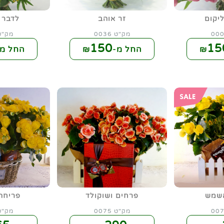
ליקום
זר אוהב
לדבר 
מק"ט 0036
מק"ט 37
150
15
החל מ-₪
החל מ-
שמש
פרחים ושוקולד
פריחה
מק"ט 0075
מק"ט 76