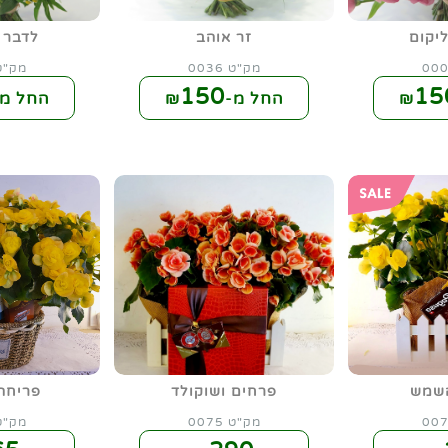
ליקום
זר אוהב
לדבר 
מק"ט 0036
מק"ט 37
150
15
החל מ-₪
החל מ-
שמש
פרחים ושוקולד
פריחה
מק"ט 0075
מק"ט 76