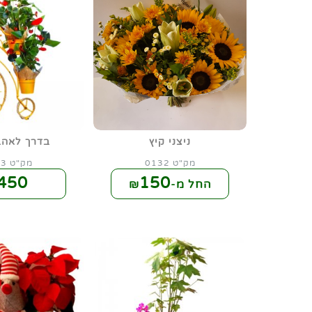
ניצני קיץ
בדרך לאהב
מק"ט 0132
מק"ט 0143
450
150
החל מ-₪