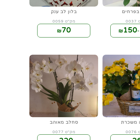
בפרחים
בלון לב ענק
00
מק"ט 0059
70
150
₪
₪
 משכרת
סחלב מאוהב
00
מק"ט 0077