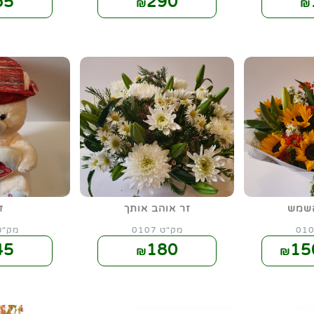
65
290
₪
₪
שמש
זר אוהב אותך
ד
מק"ט 0107
מק"ט 24
45
180
15
₪