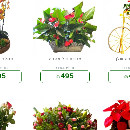
ה שלך
אדנית של אהבה
סחלב 
מק"ט 0144
מק"ט 45
95
495
₪
₪