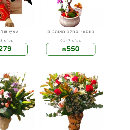
בונסאי וסחלב מאוהבים
עציץ של 
מק"ט 0147
מק"ט 0148
279
550
₪