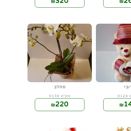
320
2
₪
₪
ובי
סחלב
01
מק"ט 0130
220
1
₪
₪