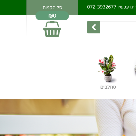
יגו עכשיו
072-3932677
סל הקניות
₪0
סחלבים