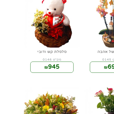
של אהבה
סלסלת קש ודובי
01
מק"ט 0146
945
6
₪
₪