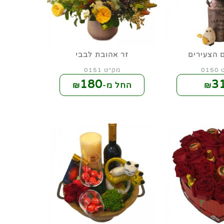
 הצעירים
זר אהובת לבבי
01
מק"ט 0151
180
3
₪
החל מ-₪