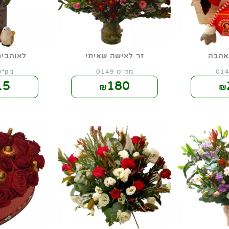
אהבה
זר לאישה שאיתי
לאוהבים
מק"ט 0149
מק"ט 50
15
180
₪
₪