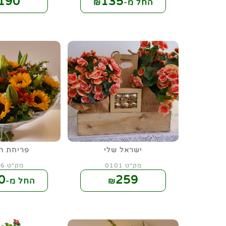
190
135
החל מ-₪
ישראל שלי
פריחת ה
מק"ט 0101
מק"ט 0106
0
259
₪
החל מ-₪