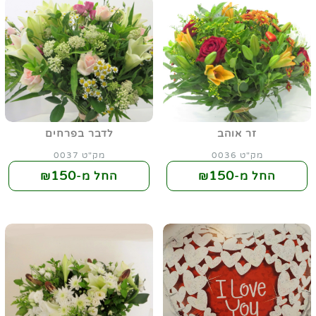
זר אוהב
לדבר בפרחים
מק"ט 0036
מק"ט 0037
150
150
החל מ-₪
החל מ-₪