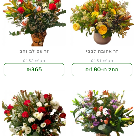
זר אהובת לבבי
זר עם לב זהב
מק"ט 0151
מק"ט 0152
365
180
החל מ-₪
₪