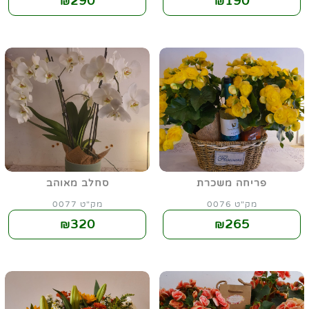
290
190
₪
₪
פריחה משכרת
סחלב מאוהב
מק"ט 0076
מק"ט 0077
320
265
₪
₪