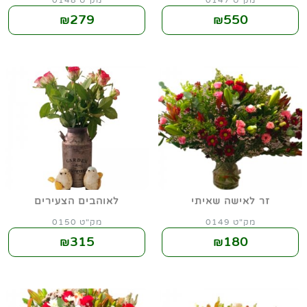
מק"ט 0147
מק"ט 0148
279
550
₪
₪
זר לאישה שאיתי
לאוהבים הצעירים
מק"ט 0149
מק"ט 0150
315
180
₪
₪