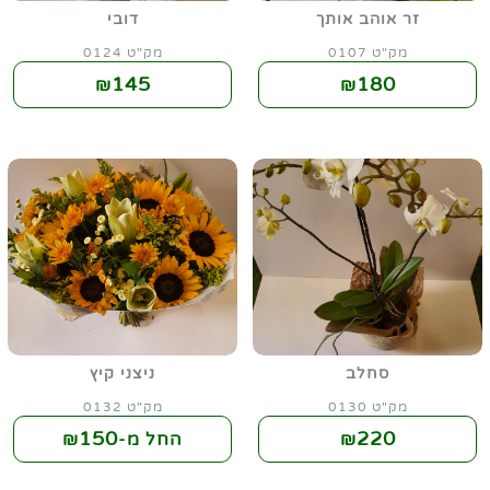
זר אוהב אותך
דובי
מק"ט 0107
מק"ט 0124
145
180
₪
₪
סחלב
ניצני קיץ
מק"ט 0130
מק"ט 0132
150
220
₪
החל מ-₪