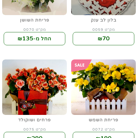
בלון לב ענק
פריחת השושן
מק"ט 0059
מק"ט 0070
135
70
₪
החל מ-₪
פריחת השמש
פרחים ושוקולד
מק"ט 0072
מק"ט 0075