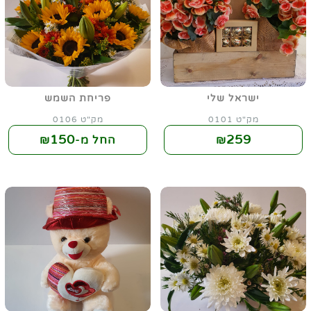
ישראל שלי
פריחת השמש
מק"ט 0101
מק"ט 0106
150
259
₪
החל מ-₪