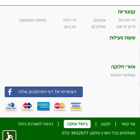
קטגוריות
זרי פרחים
עציצים
זרי כלה
מתנות והפתעות
זרים לראש
סחלבים
טו באב
שעות פעילות
אזורי חלוקה
משלוחי החנות
הצטרפו אל דף הפייסבוק שלנו
|
|
|
צור קשר
תקנון
ביטול עסקה
כניסה למערכת ניהול
משלוחים בכל הארץ טלפון:
072-3932677