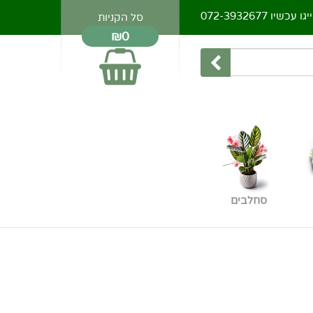
יגו עכשיו
072-3932677
סל הקניות
₪0
סחלבים