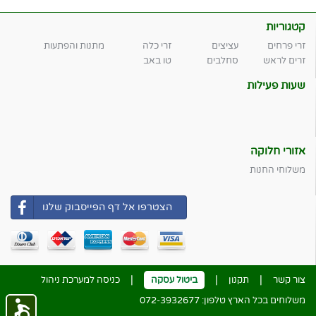
קטגוריות
זרי פרחים
עציצים
זרי כלה
מתנות והפתעות
זרים לראש
סחלבים
טו באב
שעות פעילות
אזורי חלוקה
משלוחי החנות
הצטרפו אל דף הפייסבוק שלנו
|
|
|
צור קשר
תקנון
ביטול עסקה
כניסה למערכת ניהול
משלוחים בכל הארץ טלפון:
072-3932677